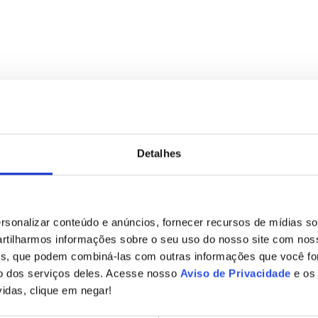
ura e que respeite a privacidade das pessoas, o programa CBN Hub rec
do Núcleo de Proteção de Dados e Direito Digital da Lobo & Vaz Advo
Detalhes
ta em que se comemora o Dia Internacional da Proteção de Dados, a r
e dados para agentes de tratamento de pequeno porte. A novidade, cert
sonalizar conteúdo e anúncios, fornecer recursos de mídias soc
tilharmos informações sobre o seu uso do nosso site com nos
R.Gov
ises, que podem combiná-las com outras informações que você fo
o dos serviços deles. Acesse nosso
Aviso de Privacidade
e o
ov (Centro de Prevenção, Tratamento e Respostas a Incidentes Ciberné
idas, clique em negar!
 linguagens de programação, apontando, como medida de solução, o “sec