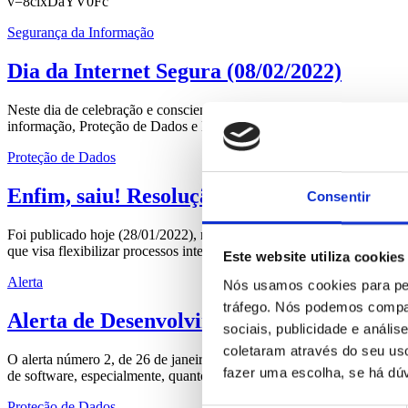
v=8clxDaYV0Fc
Segurança da Informação
Dia da Internet Segura (08/02/2022)
Neste dia de celebração e conscientização por uma internet mais seg
informação, Proteção de Dados e Defesa Cibernética, e, integrante 
Proteção de Dados
Enfim, saiu! Resolução nº 02 da ANPD
Consentir
Foi publicado hoje (28/01/2022), no Diário Oficial da União, na da
que visa flexibilizar processos internos de adequação e governança d
Este website utiliza cookies
Alerta
Nós usamos cookies para per
tráfego. Nós podemos compar
Alerta de Desenvolvimento Seguro – CTI
sociais, publicidade e anál
coletaram através do seu us
O alerta número 2, de 26 de janeiro de 2022, publicado pelo CTIR.G
fazer uma escolha, se há dúv
de software, especialmente, quanto a origem de vulnerabilidades em
Proteção de Dados