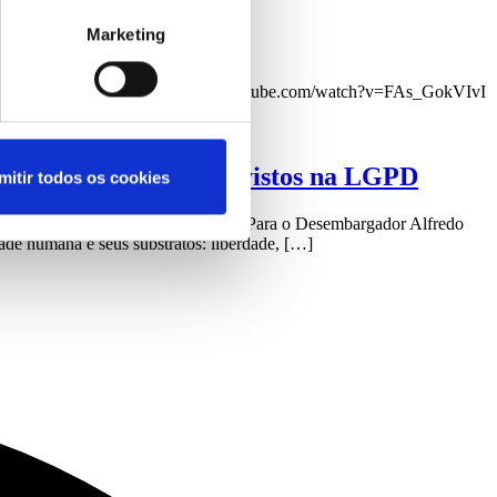
Marketing
resas
 e pequenas empresas. https://www.youtube.com/watch?v=FAs_GokVIvI
nto dos preceitos previstos na LGPD
mitir todos os cookies
nto indenizatório por danos morais. Para o Desembargador Alfredo
dade humana e seus substratos: liberdade, […]