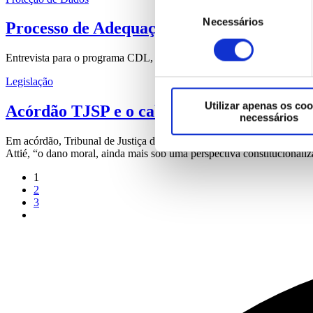
Seleção
Necessários
de
Processo de Adequação a Lei Geral de Pr
consentimento
Entrevista para o programa CDL, na Rádio PH, de Palhoça sobre o 
Legislação
Utilizar apenas os coo
Acórdão TJSP e o cabimento de indenizaçã
necessários
Em acórdão, Tribunal de Justiça de São Paulo abre precedente, face
Attié, “o dano moral, ainda mais sob uma perspectiva constitucionaliz
1
2
3