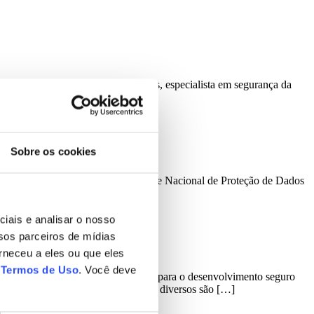
ebeu o advogado Alexandre Medeiros, especialista em segurança da
gados Associados. […]
Sobre os cookies
esolução CD/ANPD nº 2, da Autoridade Nacional de Proteção de Dados
amente, […]
iais e analisar o nosso
sos parceiros de mídias
rneceu a eles ou que eles
s
Termos de Uso
. Você deve
ticos do Governo), chama a atenção para o desenvolvimento seguro
urity by design”. É bem sabido que diversos são […]