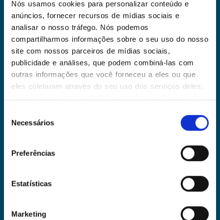
Nós usamos cookies para personalizar conteúdo e
anúncios, fornecer recursos de mídias sociais e
analisar o nosso tráfego. Nós podemos
compartilharmos informações sobre o seu uso do nosso
site com nossos parceiros de mídias sociais,
publicidade e análises, que podem combiná-las com
outras informações que você forneceu a eles ou que
eles coletaram através do seu uso dos serviços deles.
Acesse nosso
Aviso de Privacidade
e os
Termos de
Uso
. Você deve fazer uma escolha, se há dúvidas,
Seleção
clique em negar!
Necessários
de
consentimento
Preferências
Estatísticas
Marketing