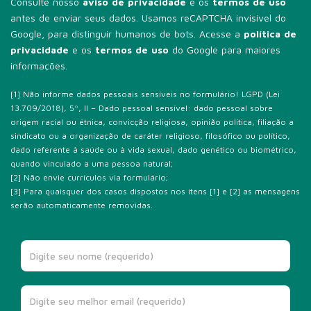
Consulte nosso
aviso de privacidade
e os
termos de uso
antes de enviar seus dados. Usamos reCAPTCHA invisível do
Google, para distinguir humanos de bots. Acesse a
política de
privacidade
e os
termos de uso
do Google para maiores
informações.
[1] Não informe dados pessoais sensíveis no formulário! LGPD (Lei
13.709/2018), 5º, II – Dado pessoal sensível: dado pessoal sobre
origem racial ou étnica, convicção religiosa, opinião política, filiação a
sindicato ou a organização de caráter religioso, filosófico ou político,
dado referente à saúde ou à vida sexual, dado genético ou biométrico,
quando vinculado a uma pessoa natural;
[2] Não envie currículos via formulário;
[3] Para quaisquer dos casos dispostos nos itens [1] e [2] as mensagens
serão automaticamente removidas.