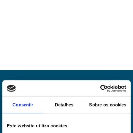
SOMOS LÍDER EM ADEQUAÇÃO A
Consentir
Detalhes
Sobre os cookies
LEI GERAL DE PROTEÇÃO
DE DADOS
Este website utiliza cookies