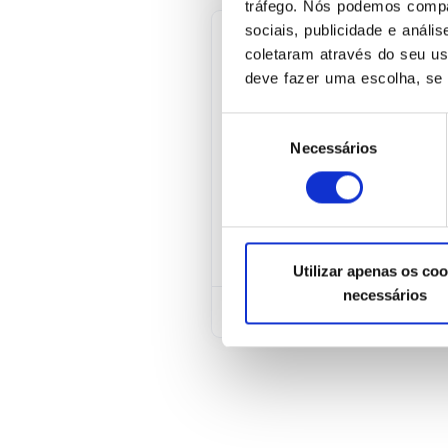
tráfego. Nós podemos compa
sociais, publicidade e anál
coletaram através do seu u
ALERTA
deve fazer uma escolha, se 
Alerta de Des
Seleção
Necessários
de
O alerta número 2, de 2
consentimento
Respostas a Incidentes
de software, especialme
apontando, como medida 
Utilizar apenas os coo
necessários