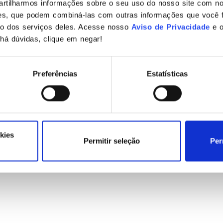
rtilharmos informações sobre o seu uso do nosso site com no
ises, que podem combiná-las com outras informações que você 
so dos serviços deles. Acesse nosso
Aviso de Privacidade
e 
há dúvidas, clique em negar!
envolvimento Seguro – CTIR.Gov
Preferências
Estatísticas
6 de janeiro de 2022, publicado pelo CTIR.Gov (Centro de 
 Cibernéticos do Governo), chama a atenção para o desen
nte, quanto a origem de vulnerabilidades em linguagens 
de solução, o “security by design”. É bem sabido que div
kies
Permitir seleção
Per