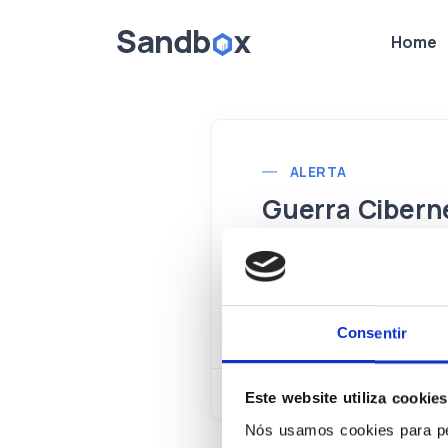
Home
ALERTA
Guerra Ciberné
Entrevista CBN, em 02/0
a proliferação de ataq
v=8clxDaYV0Fc
Consentir
Este website utiliza cookies
Nós usamos cookies para per