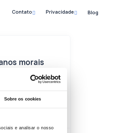
Contato
Privacidade
Blog
anos morais
os na LGPD
imento dos preceitos
esembargador Alfredo
Sobre os cookies
 civil, somente se
[…]
ociais e analisar o nosso