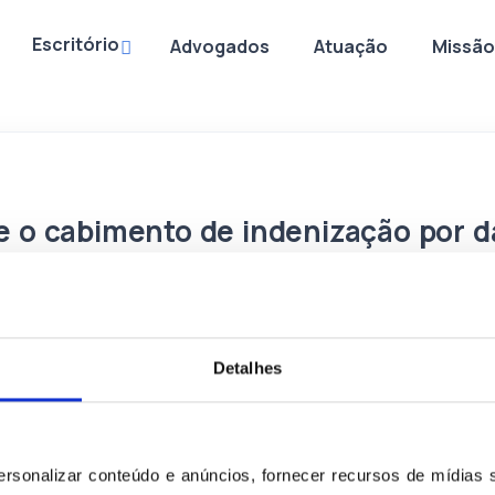
Escritório
Advogados
Atuação
Missão
e o cabimento de indenização por d
cumprimento dos preceitos previst
 Justiça de São Paulo abre precedente, face ao descumpr
to ao cabimento indenizatório por danos morais. Para o D
Detalhes
nda mais sob uma perspectiva constitucionalizada do direito
 lesão à dignidade humana e seus substratos: liberdade, 
sonalizar conteúdo e anúncios, fornecer recursos de mídias s