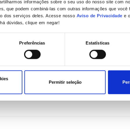
rtilharmos informações sobre o seu uso do nosso site com no
ises, que podem combiná-las com outras informações que você 
so dos serviços deles. Acesse nosso
Aviso de Privacidade
e 
há dúvidas, clique em negar!
ORMAÇÃO
Preferências
Estatísticas
nizacional do departamento de TI 
o, as empresas passaram a deixar de lado os registros d
 utilizar sistemas computacionais, tendo em vista o barat
, armazenamento, centralização e consulta dos dados. As
kies
Permitir seleção
Per
 tornaram-se o centro neural de […]