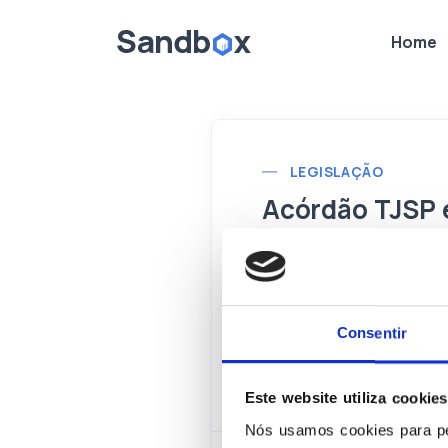
Home
LEGISLAÇÃO
Acórdão TJSP 
quanto ao des
Em acórdão, Tribunal de
previstos na LGPD, quan
Consentir
Attié, “o dano moral, ai
configura quando houver
Este website utiliza cookies
Nós usamos cookies para per