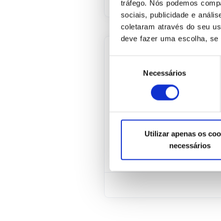
tráfego. Nós podemos compa
sociais, publicidade e anál
coletaram através do seu u
deve fazer uma escolha, se 
Seleção
SEGURANÇA DA INF
Necessários
de
Controle orga
consentimento
Com o avanço tecnológic
meio físico, passando a
poder de processamento
Utilizar apenas os coo
sistemas de informática
necessários