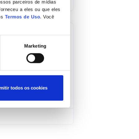
ssos parceiros de mídias
forneceu a eles ou que eles
os
Termos de Uso
. Você
Marketing
de uma empresa
e suas atividades em
eamento destes e o alto
sim, é notório que os
mitir todos os cookies