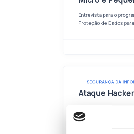
Entrevista para o progr
Proteção de Dados para
SEGURANÇA DA INF
Ataque Hacker
O programa CBN Hub rec
e integrante do Núcleo 
falar sobre a onda de c
sistemas do Ministério 