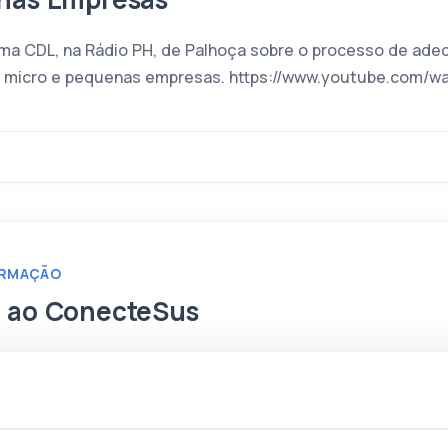
ama CDL, na Rádio PH, de Palhoça sobre o processo de ade
 micro e pequenas empresas. https://www.youtube.com/w
ORMAÇÃO
 ao ConecteSus
ebeu o advogado Alexandre Medeiros, especialista em se
de Proteção de Dados e Direito Digital da Lobo & Vaz Adv
ibertaques. O assunto não poderia ser outro, em pauta, o 
da Saúde e […]