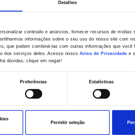
Detalhes
sonalizar conteúdo e anúncios, fornecer recursos de mídias s
rtilharmos informações sobre o seu uso do nosso site com no
ises, que podem combiná-las com outras informações que você 
so dos serviços deles. Acesse nosso
Aviso de Privacidade
e 
há dúvidas, clique em negar!
Capacitação e implementação de A
eção de Dados (ASCOP)
Preferências
Estatísticas
itação de implementadores ao programa de adequação a L
s dos Conselhos Profissionais do Estado de Santa Catari
lacionado a matéria, com duração de 20 horas.
kies
Permitir seleção
Per