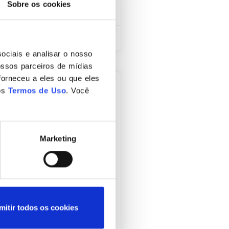
Sobre os cookies
ociais e analisar o nosso
ssos parceiros de mídias
forneceu a eles ou que eles
os
Termos de Uso
. Você
dequação a Lei
Marketing
ei Geral de Proteção de
na. O programa
mitir todos os cookies