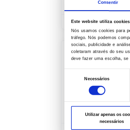
Consentir
Este website utiliza cookies
Nós usamos cookies para per
tráfego. Nós podemos compa
sociais, publicidade e anál
coletaram através do seu u
TREINAMENTO
deve fazer uma escolha, se 
Treinamento: 
Seleção
Geral de Prot
Necessários
de
consentimento
Treinamento para capac
Dados aos Colaboradore
apresentou conteúdo re
Utilizar apenas os coo
necessários