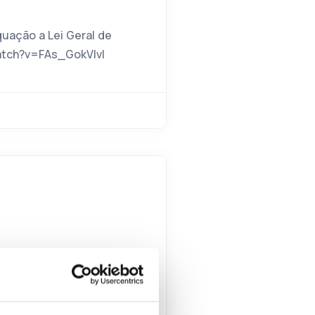
quação a Lei Geral de
atch?v=FAs_GokVIvI
gurança da informação
ogados Associados, para
recente ataque aos