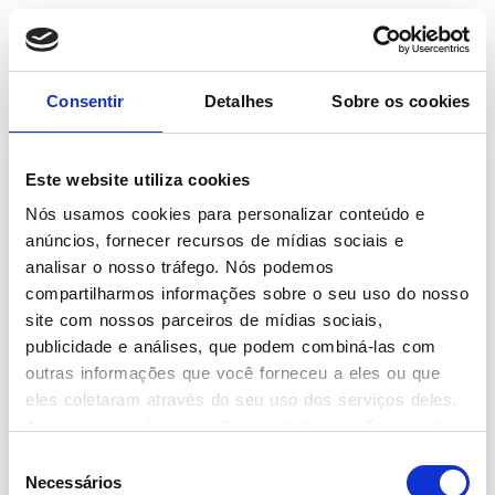
Consentir
Detalhes
Sobre os cookies
PRIVACIDADE
Este website utiliza cookies
Aplicativos de relacionamento e
Nós usamos cookies para personalizar conteúdo e
anúncios, fornecer recursos de mídias sociais e
Lei Geral de Proteção de Dados
analisar o nosso tráfego. Nós podemos
compartilharmos informações sobre o seu uso do nosso
Entrevista Jornal SBT Meio Dia, 15/08/2018: A
site com nossos parceiros de mídias sociais,
segurança no uso de aplicativos de
publicidade e análises, que podem combiná-las com
relacionamentos e a recente Lei Geral de
outras informações que você forneceu a eles ou que
Proteção de Dados sancionada pelo
eles coletaram através do seu uso dos serviços deles.
Presidente da República.
Acesse nosso
Aviso de Privacidade
e os
Termos de
https://www.youtube.com/watch?
Uso
. Você deve fazer uma escolha, se há dúvidas,
Seleção
clique em negar!
v=K6WSDivb_UE
Necessários
de