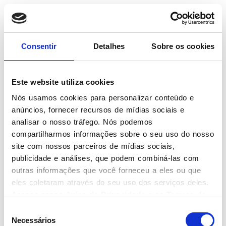
Consentir
Detalhes
Sobre os cookies
SEGURANÇA DA INFORMAÇÃO
Este website utiliza cookies
Segurança no uso de
Nós usamos cookies para personalizar conteúdo e
anúncios, fornecer recursos de mídias sociais e
smartphones no ambiente
analisar o nosso tráfego. Nós podemos
corporativo
compartilharmos informações sobre o seu uso do nosso
site com nossos parceiros de mídias sociais,
O site Security Report[1], apresenta
publicidade e análises, que podem combiná-las com
relevante artigo, sob o título “A importância
outras informações que você forneceu a eles ou que
da política de segurança mobile”, donde
eles coletaram através do seu uso dos serviços deles.
aborta a importância e os cuidados com o
Acesse nosso
Aviso de Privacidade
e os
Termos de
Uso
uso de dispositivos móveis. Tão presentes
. Você deve fazer uma escolha, se há dúvidas,
Seleção
clique em negar!
Necessários
na atualidade, os gadgets móveis tem
de