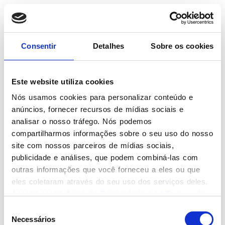
Consentir
Detalhes
Sobre os cookies
SEGURANÇA DA INFORMAÇÃO
Este website utiliza cookies
Segurança no uso de
Nós usamos cookies para personalizar conteúdo e
anúncios, fornecer recursos de mídias sociais e
smartphones no ambiente
analisar o nosso tráfego. Nós podemos
corporativo
compartilharmos informações sobre o seu uso do nosso
site com nossos parceiros de mídias sociais,
O site Security Report[1], apresenta
publicidade e análises, que podem combiná-las com
relevante artigo, sob o título “A importância
outras informações que você forneceu a eles ou que
da política de segurança mobile”, donde
eles coletaram através do seu uso dos serviços deles.
aborta a importância e os cuidados com o
Acesse nosso
Aviso de Privacidade
e os
Termos de
Uso
uso de dispositivos móveis. Tão presentes
. Você deve fazer uma escolha, se há dúvidas,
Seleção
clique em negar!
Necessários
na atualidade, os gadgets móveis tem
de