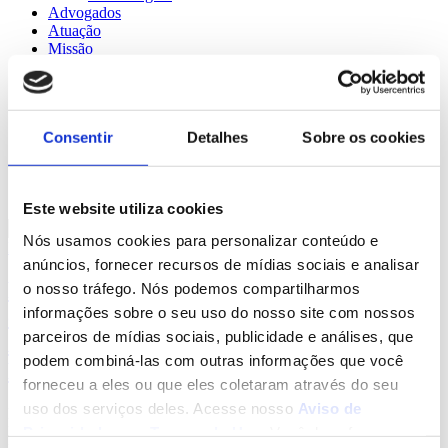
Advogados
Atuação
Missão
Contato
Formulário
Agende
Privacidade
Consentir
Detalhes
Sobre os cookies
Aviso de Privacidade
Termos de Uso
Declaração de Cookies
Blog
Este website utiliza cookies
Nós usamos cookies para personalizar conteúdo e
Proteção de Dados
anúncios, fornecer recursos de mídias sociais e analisar
Palestra: A Segurança da Informação
o nosso tráfego. Nós podemos compartilharmos
informações sobre o seu uso do nosso site com nossos
como primeiro passo para o processo de
parceiros de mídias sociais, publicidade e análises, que
Adequação a Lei Geral de Proteção de
podem combiná-las com outras informações que você
Dados
forneceu a eles ou que eles coletaram através do seu
uso dos serviços deles. Acesse nosso
Aviso de
No dia 11 de agosto (dia do advogado), a convite da Dra. Carolina
Klaser, presidente da Comissão de Proteção de Dados da OAB-
Privacidade
e os
Termos de Uso
. Você deve fazer uma